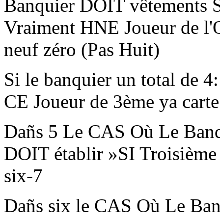
Banquier DOIT vêtements SI
Vraiment HNE Joueur de l'
neuf zéro (Pas Huit)
Si le banquier un total de 
CE Joueur de 3ème ya carte 
Dañs 5 Le CAS Où Le Banqu
DOIT établir »SI Troisième J
six-7
Dañs six le CAS Où Le Ban