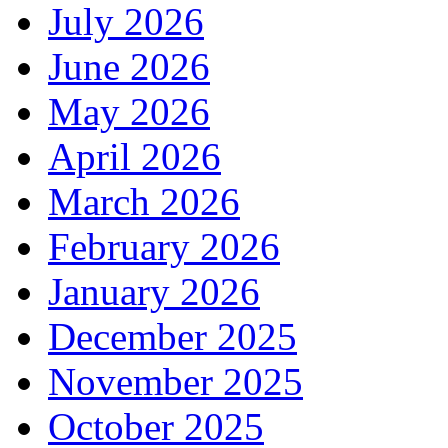
July 2026
June 2026
May 2026
April 2026
March 2026
February 2026
January 2026
December 2025
November 2025
October 2025