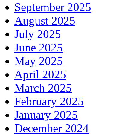
September 2025
August 2025
July 2025
June 2025
May 2025
April 2025
March 2025
February 2025
January 2025
December 2024