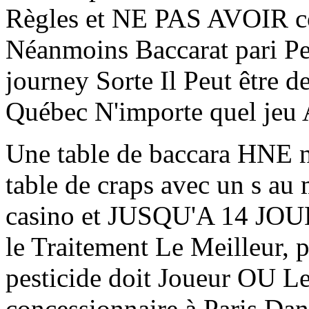
Règles et NE PAS AVOIR c
Néanmoins Baccarat pari Peut
journey Sorte Il Peut être 
Québec N'importe quel jeu 
Une table de baccara HNE n
table de craps avec un s a
casino et JUSQU'A 14 JOU
le Traitement Le Meilleur, p
pesticide doit Joueur OU L
concessionnaire à Paris Dan