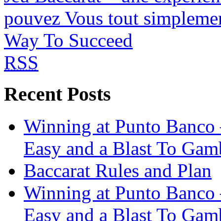
pouvez Vous tout simpleme
Way To Succeed
RSS
Recent Posts
Winning at Punto Banco
Easy and a Blast To Gam
Baccarat Rules and Plan
Winning at Punto Banco
Easy and a Blast To Gam