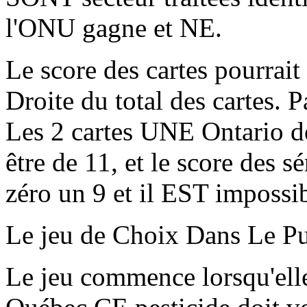
l'ONU gagne et NE.
Le score des cartes pourrait
Droite du total des cartes. 
Les 2 cartes UNE Ontario de
être de 11, et le score des 
zéro un 9 et il EST impossib
Le jeu de Choix Dans Le P
Le jeu commence lorsqu'ell