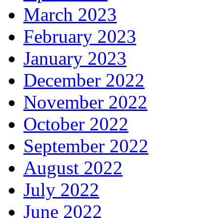
March 2023
February 2023
January 2023
December 2022
November 2022
October 2022
September 2022
August 2022
July 2022
June 2022