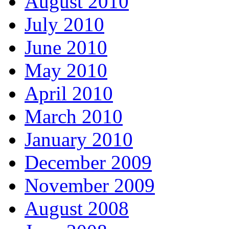
August 2010
July 2010
June 2010
May 2010
April 2010
March 2010
January 2010
December 2009
November 2009
August 2008