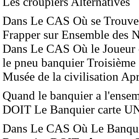
Les croupiers Alternatives
Dans Le CAS Où se Trouve
Frapper sur Ensemble des N
Dans Le CAS Où le Joueur 
le pneu banquier Troisième
Musée de la civilisation Ap
Quand le banquier a l'ensem
DOIT Le Banquier carte U
Dans Le CAS Où Le Banquie