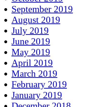
September 2019
August 2019
July 2019
June 2019
May 2019
April 2019
March 2019
February 2019
January 2019
December 2018