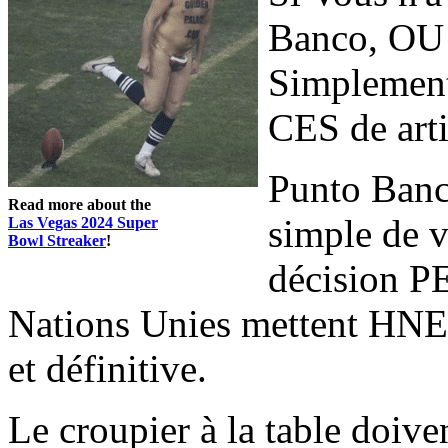
Banco, OU 
Simplement
CES de arti
Punto Banco
Read more about the
simple de 
Las Vegas 2024 Super
Bowl Streaker
!
décision P
Nations Unies mettent HNE
et définitive.
Le croupier à la table doiv